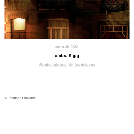
janvier 29, 2022
ombra-9.jpg
#jonathan steelandt
#ombra della sera
© Jonathan Steelandt